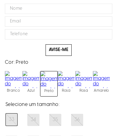
AVISE-ME
Cor:
Preto
Branco
Azul
Rosa
Rosa
Amarelo
Preto
33
34
35
36