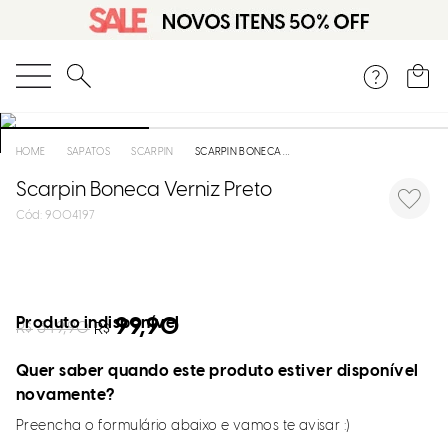
O que você está procurando?
SAPATOS
SCARPIN
SCARPIN BONECA VERNIZ PRETO
Scarpin Boneca Verniz Preto
:
9004197
Produto indisponível
99,90
R$
349,90
R$
Quer saber quando este produto estiver disponível
novamente?
Preencha o formulário abaixo e vamos te avisar :)