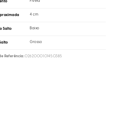
Fivela
ento
4 cm
aproximada
Baixo
o Salto
Grosso
Salto
de Referência
0262.0001.0145.0385