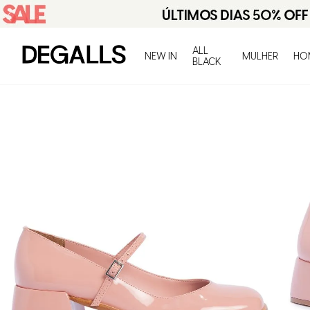
ALL
NEW IN
MULHER
HO
BLACK