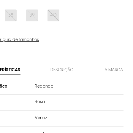
38
39
40
r guia de tamanhos
ERÍSTICAS
DESCRIÇÃO
A MARCA
Bico
Redondo
Rosa
Verniz
l