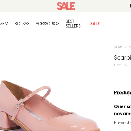
BEST
O q
MEM
BOLSAS
ACESSÓRIOS
SALE
SELLERS
S
Scarp
:
900
Produto
R$
349,
Quer sa
novam
Preencha