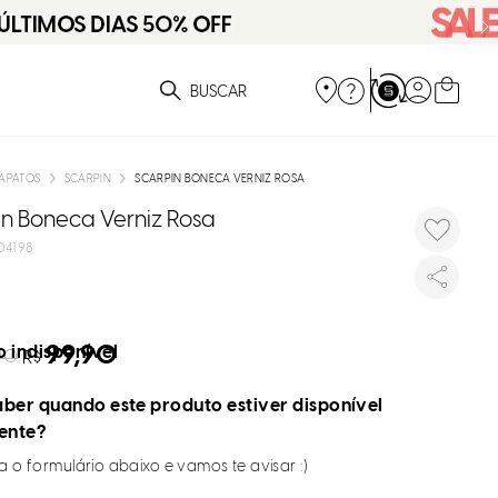
ue você está procurando?
APATOS
SCARPIN
SCARPIN BONECA VERNIZ ROSA
in Boneca Verniz Rosa
4198
99,90
 indisponível
90
R$
ber quando este produto estiver disponível
ente?
 o formulário abaixo e vamos te avisar :)