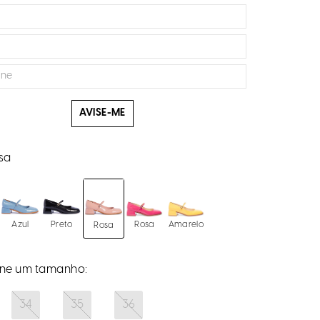
AVISE-ME
sa
Azul
Preto
Rosa
Amarelo
Rosa
34
35
36