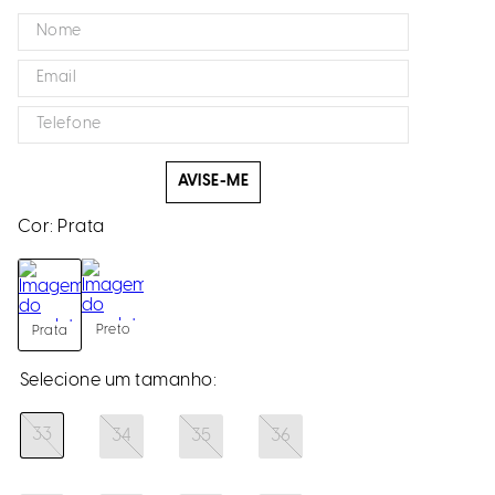
AVISE-ME
Cor:
Prata
Preto
Prata
33
34
35
36