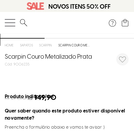
O que você está procurando?
SAPATOS
SCARPIN
SCARPIN COURO METALIZADO PRATA
Scarpin Couro Metalizado Prata
:
9006235
Produto indisponível
149,90
R$
299,90
R$
Quer saber quando este produto estiver disponível
novamente?
Preencha o formulário abaixo e vamos te avisar :)