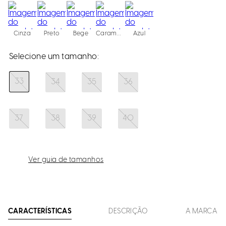
Cinza
Preto
Bege
Caramelo
Azul
33
34
35
36
37
38
39
40
Ver guia de tamanhos
CARACTERÍSTICAS
DESCRIÇÃO
A MARCA