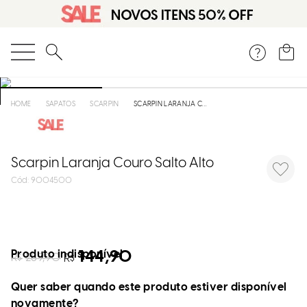
O que você está procurando?
SAPATOS
SCARPIN
SCARPIN LARANJA COURO SALTO ALTO
Scarpin Laranja Couro Salto Alto
:
9004500
Produto indisponível
144,90
R$
289,90
R$
Quer saber quando este produto estiver disponível
novamente?