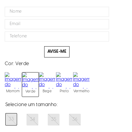
AVISE-ME
Cor:
Verde
Marrom
Bege
Preto
Vermelho
Verde
33
34
35
36