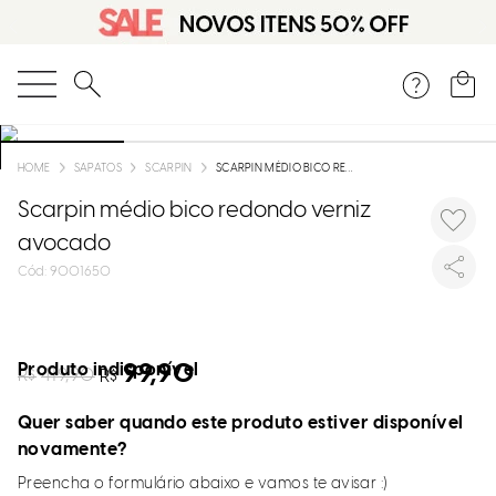
O que você está procurando?
SAPATOS
SCARPIN
SCARPIN MÉDIO BICO REDONDO VERNIZ AVOCADO
Scarpin médio bico redondo verniz
avocado
:
9001650
Produto indisponível
99,90
R$
419,90
R$
Quer saber quando este produto estiver disponível
novamente?
Preencha o formulário abaixo e vamos te avisar :)