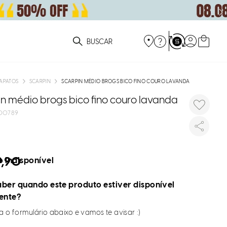
ue você está procurando?
APATOS
SCARPIN
SCARPIN MÉDIO BROGS BICO FINO COURO LAVANDA
n médio brogs bico fino couro lavanda
00789
9,90
 indisponível
ber quando este produto estiver disponível
ente?
 o formulário abaixo e vamos te avisar :)