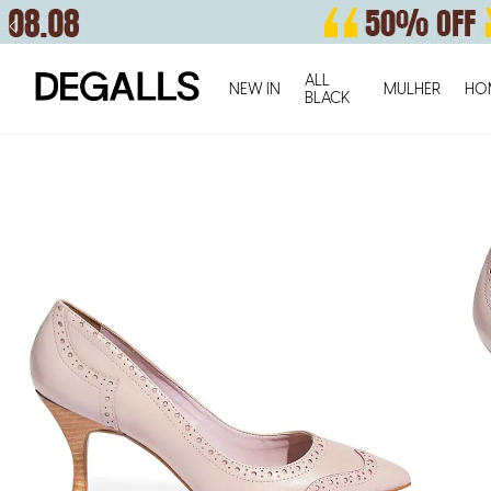
ALL
NEW IN
MULHER
HO
BLACK