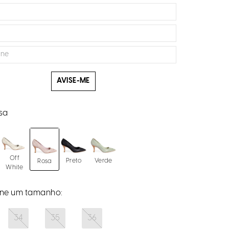
AVISE-ME
sa
Off
Preto
Verde
Rosa
White
34
35
36