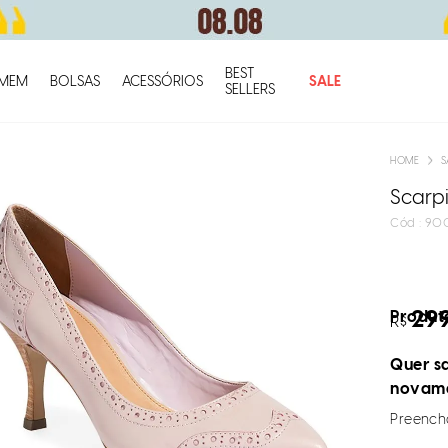
BEST
O q
MEM
BOLSAS
ACESSÓRIOS
SALE
SELLERS
S
Scarpi
:
90
29
Produto
R$
Quer sa
novam
Preencha