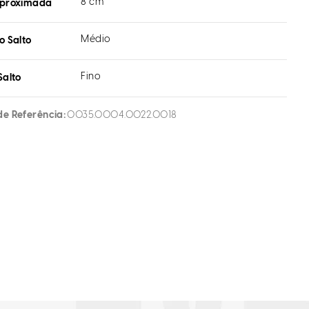
8 cm
aproximada
Médio
o Salto
Fino
Salto
de Referência
0035.0004.0022.0018