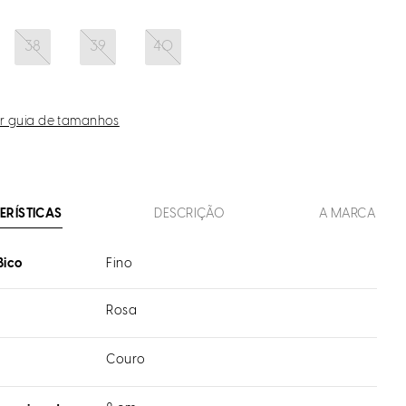
38
39
40
r guia de tamanhos
ERÍSTICAS
DESCRIÇÃO
A MARCA
Bico
Fino
Rosa
Couro
l