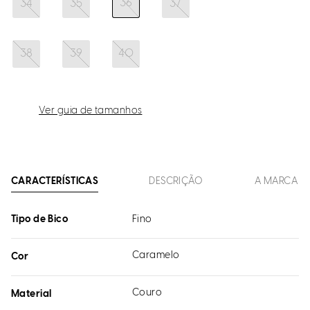
36
34
35
37
38
39
40
Ver guia de tamanhos
CARACTERÍSTICAS
DESCRIÇÃO
A MARCA
Tipo de Bico
Fino
Caramelo
Cor
Couro
Material