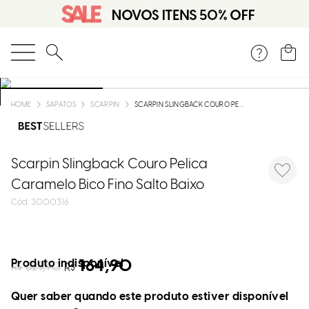
O que você está procurando?
SAPATOS
SCARPIN
SCARPIN SLINGBACK COURO PELICA CARAMELO BICO FINO SALTO BAIXO
Scarpin Slingback Couro Pelica
Caramelo Bico Fino Salto Baixo
:
3000316
Produto indisponível
164,90
R$
329,90
R$
Quer saber quando este produto estiver disponível