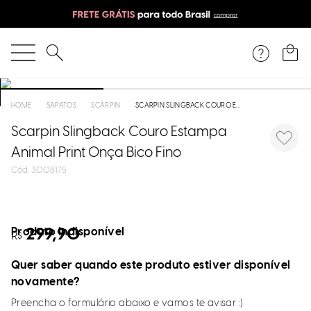
O que você está procurando?
SAPATOS
SCARPIN
SCARPIN SLINGBACK COURO ESTAMPA ANIMAL PRINT ONÇA BICO FINO
Scarpin Slingback Couro Estampa
Animal Print Onça Bico Fino
:
3008175
Produto indisponível
299,90
R$
Quer saber quando este produto estiver disponível
novamente?
Preencha o formulário abaixo e vamos te avisar :)