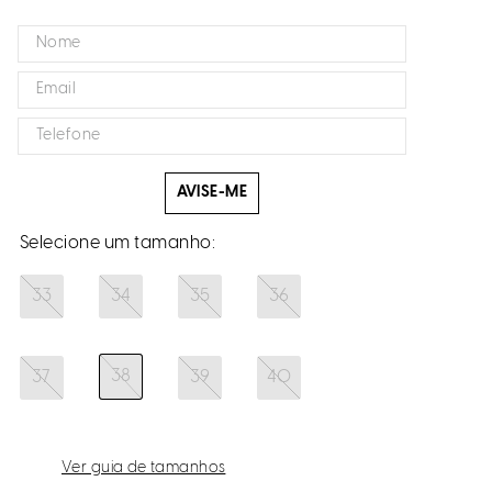
AVISE-ME
33
34
35
36
38
37
39
40
Ver guia de tamanhos