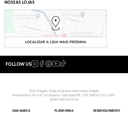
NOSSAS LOJAS
FOLLOW US
2023, Degalls, Todos os direitos reservados, Degalls
Avenida Bem-Te-Vi N°: 43, Moema - São Paulo/SP - CEP 04524-030 / CNPJ
28.803.454/0003-81
UMA MARCA
PLATAFORMA
DESENVOLVIMENTO