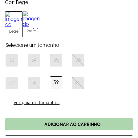
loca
Cor:
Bege
a
Preto
Bege
33
34
35
36
39
37
38
40
Ver guia de tamanhos
ADICIONAR AO CARRINHO