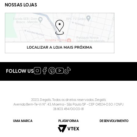
NOSSAS LOJAS
FOLLOW US
2023, Degalls, Todos os direitos reservados, Degalls
Avenida Bem-Te-Vi N°: 43, Moema - São Paulo/SP - CEP 04524-030 / CNPJ
28.803.454/0003-81
Scarpin Plataforma Alto Cinza Atanado
UMA MARCA
PLATAFORMA
DESENVOLVIMENTO
R$
619
,
90
R$
129
,
90