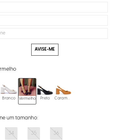
AVISE-ME
rmelho
Branco
Preto
Caramelo
Vermelho
34
35
36