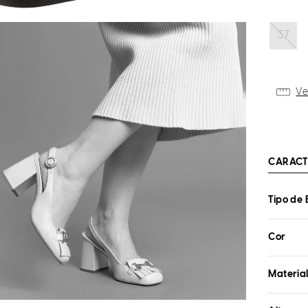
37
Ve
CARACT
Tipo de 
Cor
Materia