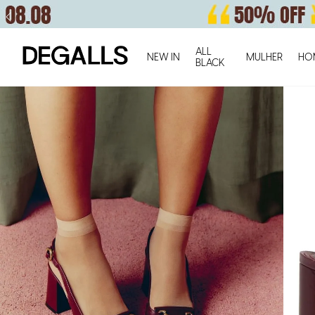
ALL
NEW IN
MULHER
HO
BLACK