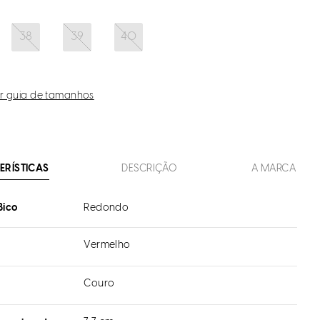
38
39
40
r guia de tamanhos
ERÍSTICAS
DESCRIÇÃO
A MARCA
Bico
Redondo
Vermelho
Couro
l