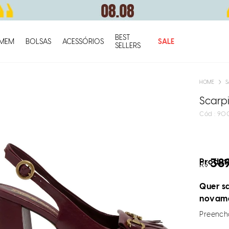
BEST
O q
MEM
BOLSAS
ACESSÓRIOS
SALE
SELLERS
S
Scarp
:
90
38
Produto
R$
Quer sa
novam
Preencha