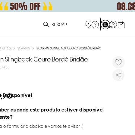
ue você está procurando?
APATOS
SCARPIN
SCARPIN SLINGBACK COURO BORDÔ BRIDÃO
in Slingback Couro Bordô Bridão
07458
9,90
 indisponível
ber quando este produto estiver disponível
ente?
 o formulário abaixo e vamos te avisar :)