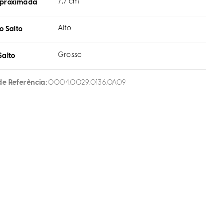
7,7 cm
aproximada
Alto
o Salto
Grosso
Salto
de Referência
0004.0029.0136.0A09