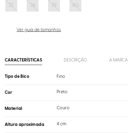
37
38
39
40
Ver guia de tamanhos
CARACTERÍSTICAS
DESCRIÇÃO
A MARCA
Tipo de Bico
Fino
Preto
Cor
Couro
Material
4 cm
Altura aproximada