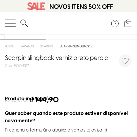
O que você está procurando?
SAPATOS
SCARPIN
SCARPIN SLINGBACK VERNIZ PRETO PÉROLA
Scarpin slingback verniz preto pérola
:
9004317
Produto indisponível
144,90
R$
289,90
R$
Quer saber quando este produto estiver disponível
novamente?
Preencha o formulário abaixo e vamos te avisar :)