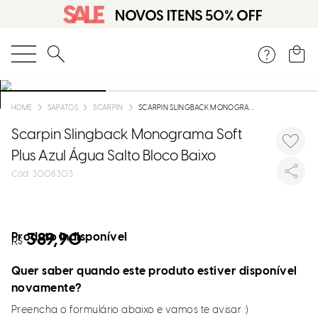
O que você está procurando?
SAPATOS
SCARPIN
SCARPIN SLINGBACK MONOGRAMA SOFT PLUS AZUL ÁGUA SALTO BLOCO BAIXO
Scarpin Slingback Monograma Soft
Plus Azul Água Salto Bloco Baixo
:
3008303
Produto indisponível
389,90
R$
Quer saber quando este produto estiver disponível
novamente?
Preencha o formulário abaixo e vamos te avisar :)