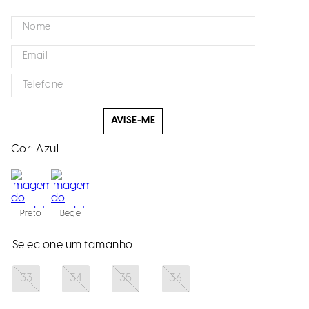
AVISE-ME
Cor:
Azul
Preto
Bege
33
34
35
36