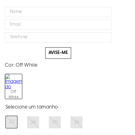
AVISE-ME
Cor:
Off White
Off
White
33
34
35
36