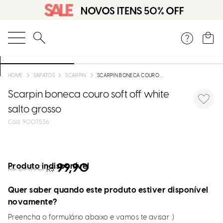
O que você está procurando?
SAPATOS
SCARPIN
SCARPIN BONECA COURO SOFT OFF WHITE SALTO GROSSO
Scarpin boneca couro soft off white
salto grosso
:
9007536
Produto indisponível
99,90
R$
299,90
R$
Quer saber quando este produto estiver disponível
novamente?
Preencha o formulário abaixo e vamos te avisar :)