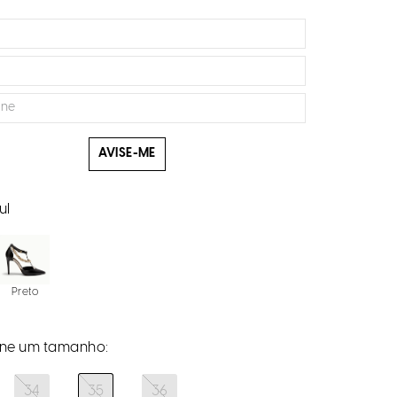
AVISE-ME
ul
Preto
34
35
36