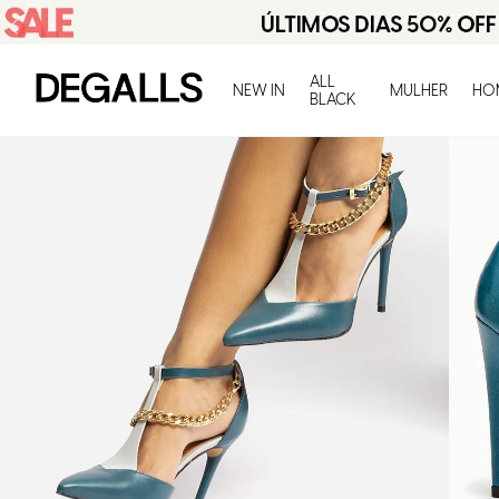
ALL
NEW IN
MULHER
HO
BLACK