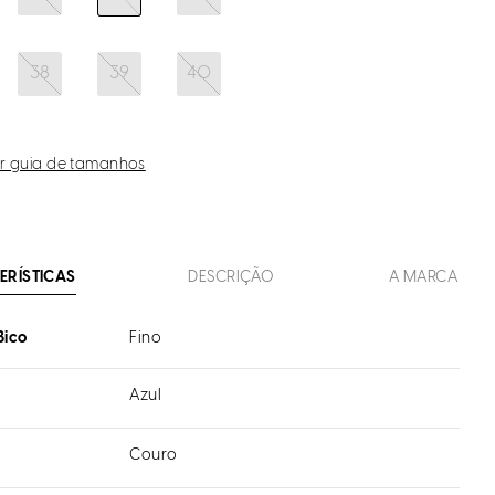
38
39
40
r guia de tamanhos
ERÍSTICAS
DESCRIÇÃO
A MARCA
Bico
Fino
Azul
Couro
l