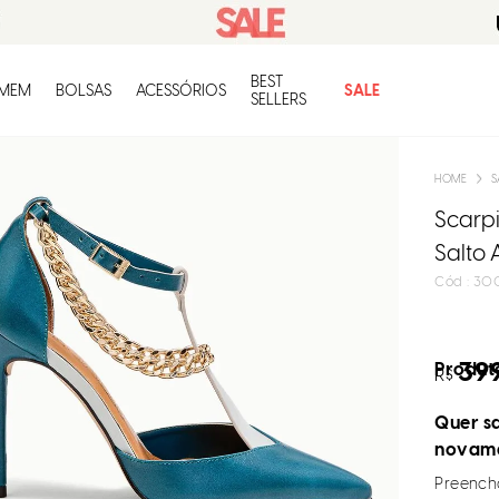
BEST
O q
MEM
BOLSAS
ACESSÓRIOS
SALE
SELLERS
S
Scarpi
Salto 
:
300
39
Produto
R$
Quer sa
novam
Preencha