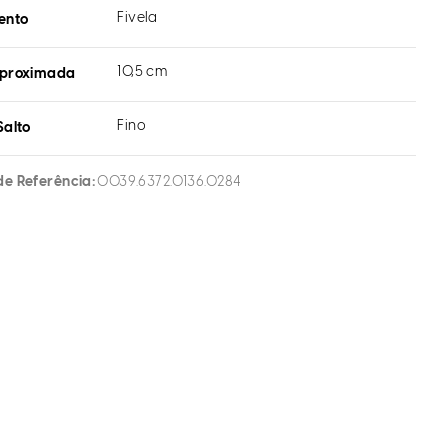
Fivela
ento
10,5 cm
aproximada
Fino
Salto
de Referência
0039.6372.0136.0284