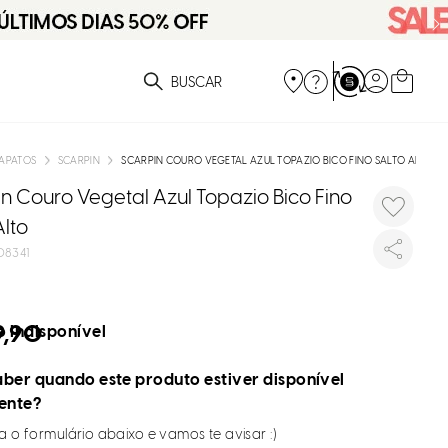
ue você está procurando?
APATOS
SCARPIN
SCARPIN COURO VEGETAL AZUL TOPAZIO BICO FINO SALTO ALTO
n Couro Vegetal Azul Topazio Bico Fino
Alto
8341
9,90
 indisponível
ber quando este produto estiver disponível
ente?
 o formulário abaixo e vamos te avisar :)