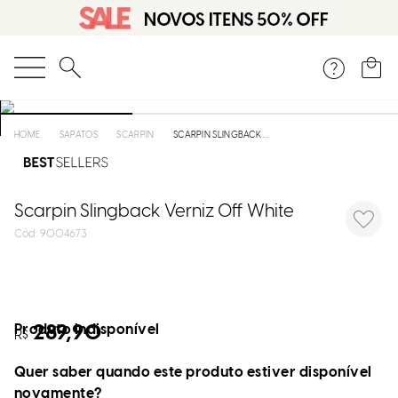
O que você está procurando?
SAPATOS
SCARPIN
SCARPIN SLINGBACK VERNIZ OFF WHITE
Scarpin Slingback Verniz Off White
:
9004673
Produto indisponível
289,90
R$
Quer saber quando este produto estiver disponível
novamente?