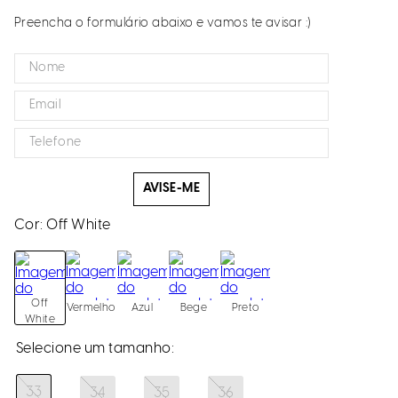
Preencha o formulário abaixo e vamos te avisar :)
AVISE-ME
Cor:
Off White
Off
Vermelho
Azul
Bege
Preto
White
33
34
35
36