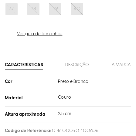
37
38
39
40
Ver guia de tamanhos
CARACTERÍSTICAS
DESCRIÇÃO
A MARCA
Cor
Preto e Branco
Couro
Material
2,5 cm
Altura aproximada
Código de Referência
0146.0005.0140.0A06