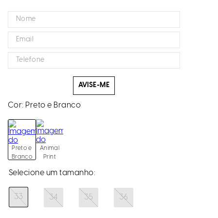
AVISE-ME
Cor:
Preto e Branco
Preto e
Animal
Branco
Print
33
34
35
36