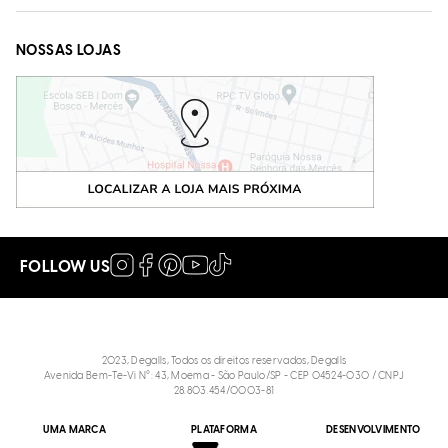
NOSSAS LOJAS
FOLLOW US
2023, Degalls, Todos os direitos reservados, Degalls
Avenida Bem-Te-Vi N°: 43, Moema - São Paulo/SP - CEP 04524-030 / CNPJ
28.803.454/0003-81
UMA MARCA
PLATAFORMA
DESENVOLVIMENTO