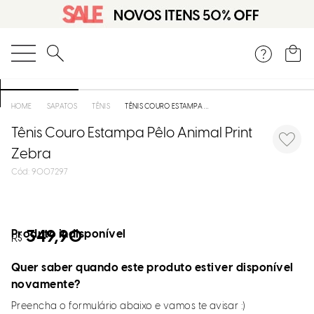
O que você está procurando?
SAPATOS
TÊNIS
TÊNIS COURO ESTAMPA PÊLO ANIMAL PRINT ZEBRA
Tênis Couro Estampa Pêlo Animal Print
Zebra
:
9007297
Produto indisponível
349,90
R$
Quer saber quando este produto estiver disponível
novamente?
Preencha o formulário abaixo e vamos te avisar :)