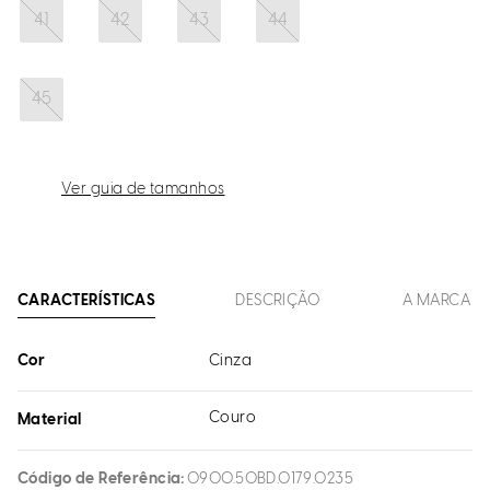
41
42
43
44
45
Ver guia de tamanhos
CARACTERÍSTICAS
DESCRIÇÃO
A MARCA
Cor
Cinza
Couro
Material
Código de Referência
0900.50BD.0179.0235