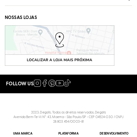
NOSSAS LOJAS
FOLLOW US
2023, Degalls, Todos os direitos reservados, Degalls
Avenida Bem-Te-Vi N°: 43, Moema - São Paulo/SP - CEP 04524-030 / CNPJ
28.803.454/0003-81
UMA MARCA
PLATAFORMA
DESENVOLVIMENTO