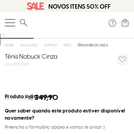
O que você está procurando?
MASCULINO
SAPATOS
TÊNIS
TÊNIS NOBUCK CINZA
Tênis Nobuck Cinza
:
9007699
Produto indisponível
349,90
R$
499,90
R$
Quer saber quando este produto estiver disponível
novamente?
Preencha o formulário abaixo e vamos te avisar :)