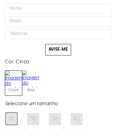
AVISE-ME
Cor:
Cinza
Azul
Cinza
37
38
39
40