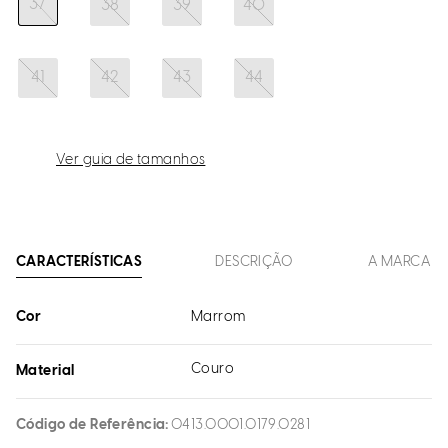
37
38
39
40
41
42
43
44
Ver guia de tamanhos
CARACTERÍSTICAS
DESCRIÇÃO
A MARCA
Cor
Marrom
Couro
Material
Código de Referência
0413.0001.0179.0281