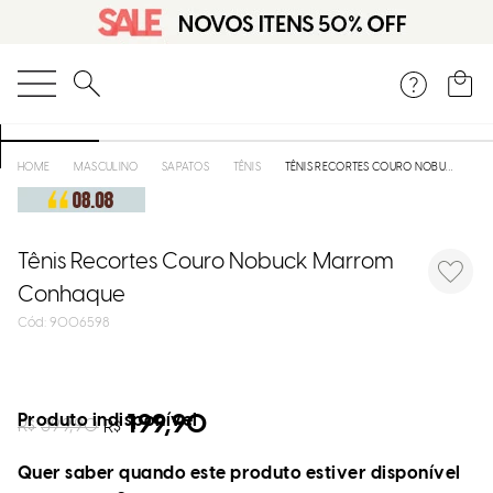
O que você está procurando?
MASCULINO
SAPATOS
TÊNIS
TÊNIS RECORTES COURO NOBUCK MARROM CONHAQUE
Tênis Recortes Couro Nobuck Marrom
Conhaque
:
9006598
Produto indisponível
199,90
R$
399,90
R$
Quer saber quando este produto estiver disponível