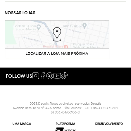
NOSSAS LOJAS
FOLLOW US
2023, Degalls, Todos os direitos reservados, Degalls
Avenida Bem-Te-Vi N°: 43, Moema - São Paulo/SP - CEP 04524-030 / CNPJ
28.803.454/0003-81
UMA MARCA
PLATAFORMA
DESENVOLVIMENTO