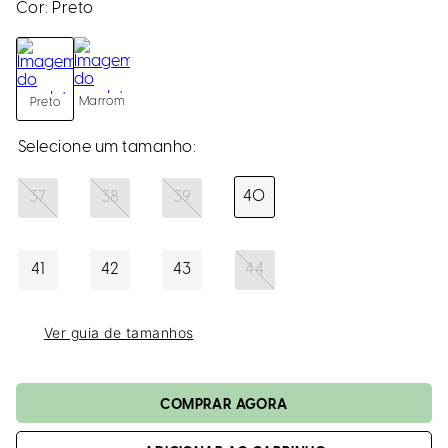
loca
Cor:
Preto
a
Marrom
Preto
40
37
38
39
41
42
43
44
Ver guia de tamanhos