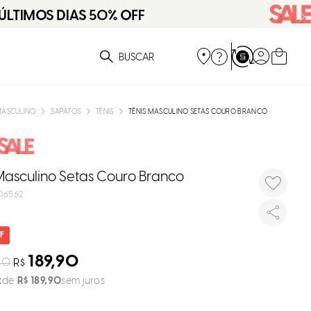
DISPON
EM
ue você está procurando?
e
ASCULINO
SAPATOS
TÊNIS
TÊNIS MASCULINO SETAS COURO BRANCO
e
p
Masculino Setas Couro Branco
06562
Selecione
seu estado
O
189,90
90
R$
R$
189
,
90
sem juros
Usar
loca