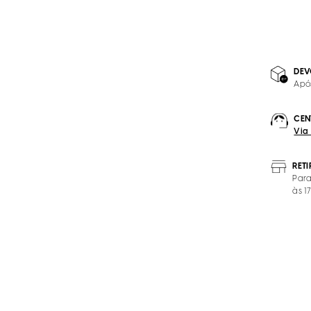
DEV
Apó
CEN
Via
RET
Para
às 1