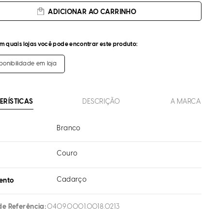
ADICIONAR AO CARRINHO
m quais lojas você pode encontrar este produto:
sponibilidade em loja
ERÍSTICAS
DESCRIÇÃO
A MARCA
Branco
Couro
l
Cadarço
ento
de Referência
0409.0001.0018.0213