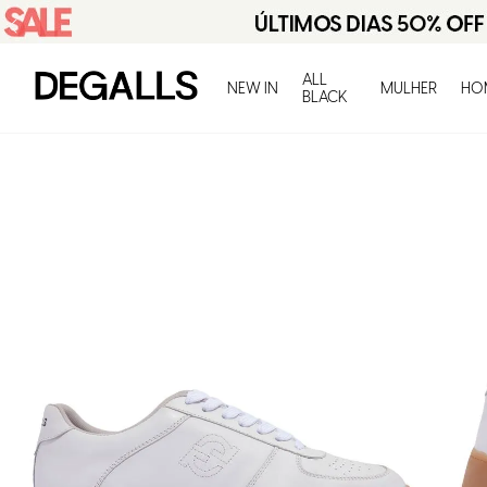
ALL
NEW IN
MULHER
HO
BLACK