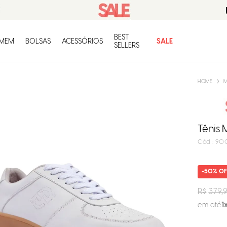
BEST
O q
MEM
BOLSAS
ACESSÓRIOS
SALE
SELLERS
M
Tênis 
:
90
50%
R$
379,
em até
1