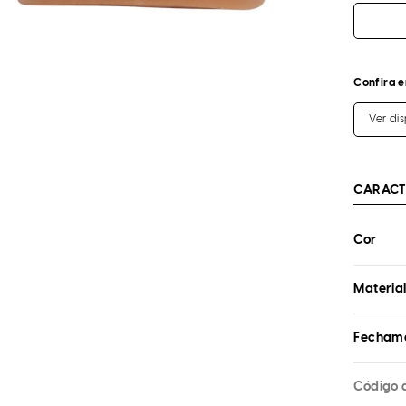
Confira e
Ver di
CARACT
Cor
Materia
Fecham
Código 