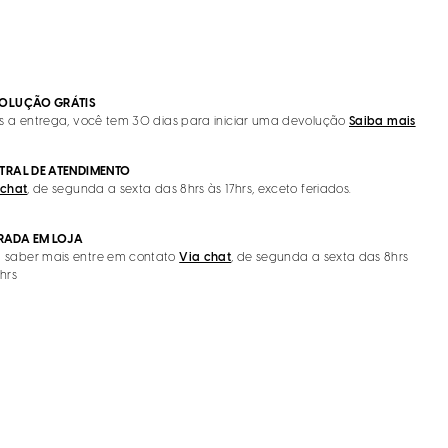
OLUÇÃO GRÁTIS
s a entrega, você tem 30 dias para iniciar uma devolução
Saiba mais
TRAL DE ATENDIMENTO
 chat
, de segunda a sexta das 8hrs às 17hrs, exceto feriados.
IRADA EM LOJA
 saber mais entre em contato
Via chat
, de segunda a sexta das 8hrs
7hrs