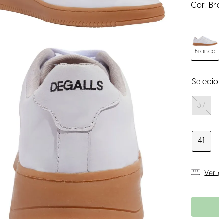
Cor:
Br
Branco
37
41
Ver