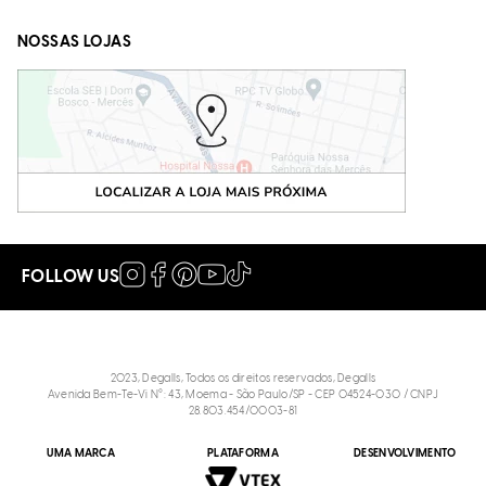
NOSSAS LOJAS
FOLLOW US
2023, Degalls, Todos os direitos reservados, Degalls
Avenida Bem-Te-Vi N°: 43, Moema - São Paulo/SP - CEP 04524-030 / CNPJ
28.803.454/0003-81
UMA MARCA
PLATAFORMA
DESENVOLVIMENTO