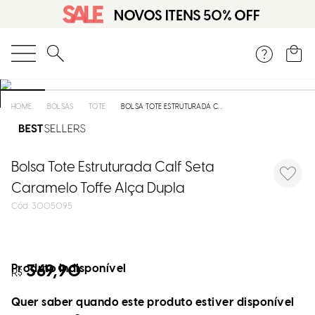
O que você está procurando?
BOLSAS
TOTE
BOLSA TOTE ESTRUTURADA CALF SETA CARAMELO TOFFE ALÇA DUPLA
Bolsa Tote Estruturada Calf Seta
Caramelo Toffe Alça Dupla
:
3005095
Produto indisponível
369,90
R$
Quer saber quando este produto estiver disponível