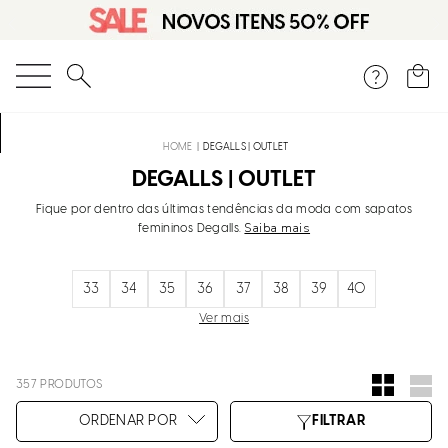
O que você está procurando?
DEGALLS | OUTLET
DEGALLS | OUTLET
Fique por dentro das últimas tendências da moda com sapatos
Saiba mais
femininos Degalls.
33
34
35
36
37
38
39
40
Ver mais
357
PRODUTOS