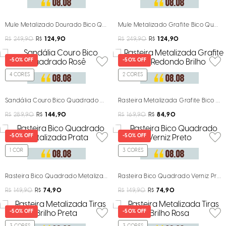
Mule Metalizado Dourado Bico Quadrado
Mule Metalizado Grafite Bico Quad
R$
249,90
R$
124,90
R$
249,90
R$
124,90
-
50%
OFF
-
50%
OFF
4
CORES
2
CORES
Sandália Couro Bico Quadrado Rosê
Rasteira Metalizada Grafite Bico Re
R$
289,90
R$
144,90
R$
169,90
R$
84,90
-
50%
OFF
-
50%
OFF
1
COR
3
CORES
Rasteira Bico Quadrado Metalizada Prata
Rasteira Bico Quadrado Verniz Pret
R$
149,90
R$
74,90
R$
149,90
R$
74,90
-
50%
OFF
-
50%
OFF