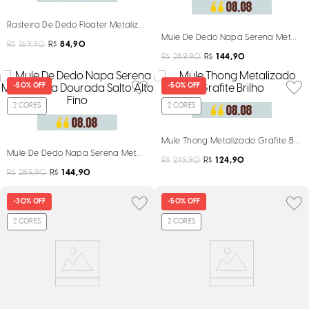
Rasteira De Dedo Floater Metalizada Prata
Mule De Dedo Napa Serena Metalizad
R$
169,90
R$
84,90
R$
289,90
R$
144,90
-
50%
OFF
-
50%
OFF
2
CORES
2
CORES
Mule Thong Metalizado Grafite Brilh
Mule De Dedo Napa Serena Metalizada Dourada Salto Alto Fino
R$
249,90
R$
124,90
R$
289,90
R$
144,90
-
30%
OFF
-
50%
OFF
2
CORES
2
CORES