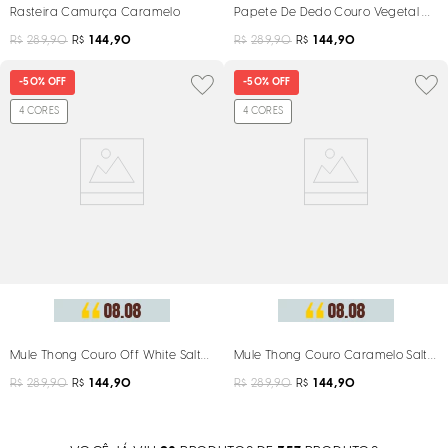
Rasteira Camurça Caramelo
Papete De Dedo Couro Vegetal C
R$
289,90
R$
144,90
R$
289,90
R$
144,90
-
50%
OFF
-
50%
OFF
4
CORES
4
CORES
Mule Thong Couro Off White Salto Anabela
Mule Thong Couro Caramelo Salto 
R$
289,90
R$
144,90
R$
289,90
R$
144,90