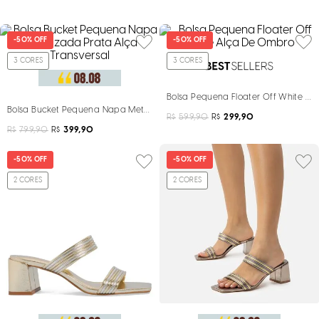
-
50%
OFF
-
50%
OFF
3
CORES
3
CORES
Bolsa Pequena Floater Off White A
Bolsa Bucket Pequena Napa Metalizada Prata Alça Transversal
R$
599,90
R$
299,90
R$
799,90
R$
399,90
-
50%
OFF
-
50%
OFF
2
CORES
2
CORES