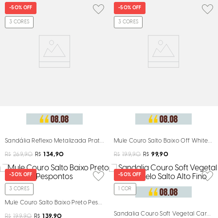
-
50%
OFF
-
50%
OFF
3
CORES
3
CORES
Sandália Reflexo Metalizada Prata Salto Fino
Mule Couro Salto Baixo Off White P
R$
269,90
R$
134,90
R$
199,90
R$
99,90
-
30%
OFF
-
50%
OFF
3
CORES
1
COR
Mule Couro Salto Baixo Preto Pespontos
Sandalia Couro Soft Vegetal Caramel
R$
199,90
R$
139,90