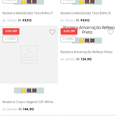
3
CORES
3
CORES
Rasteira Metalizada Tiras Brilho Preta
Rasteira Metalizada Tiras Brilho Ros
R$
199,90
R$
99,90
R$
199,90
R$
99,90
-
50%
OFF
-
50%
OFF
3
CORES
3
CORES
Rasteira Amarração Reflexo Preta
R$
249,90
R$
124,90
Rasteira Couro Vegetal Off White Tachas
R$
289,90
R$
144,90