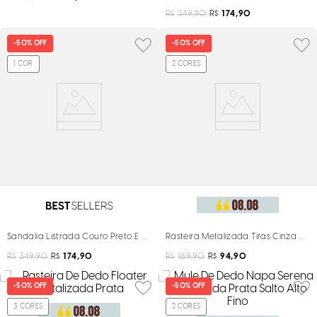
R$
349,90
R$
174,90
-
50%
OFF
-
50%
OFF
1
COR
2
CORES
Sandalia Listrada Couro Preto E Branco Salto Alto Fino
Rasteira Metalizada Tiras Cinza Graf
R$
349,90
R$
174,90
R$
189,90
R$
94,90
-
50%
OFF
-
50%
OFF
3
CORES
2
CORES