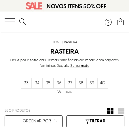
O que você está procurando?
RASTEIRA
RASTEIRA
Fique por dentro das últimas tendências da moda com sapatos
Saiba mais
femininos Degalls.
33
34
35
36
37
38
39
40
Ver mais
250
PRODUTOS