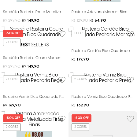
Sandália Rasteira Preto Metalizado Pedraria
Rasteira Artezano Marrom Bico Qua
R$
299,90
R$
149,90
R$
129,90
R$
64,90
-
50%
OFF
1
COR
2
CORES
Rasteira Cordão Bico Quadrado Pe
Sandália Rasteira Couro Marrom Bico Quadrado
R$
179,90
R$
299,90
R$
149,90
2
CORES
2
CORES
Rasteira Verniz Bico Quadrado Pedraria Bege
Rasteira Verniz Bico Quadrado Pedr
R$
169,90
R$
169,90
-
50%
OFF
-
50%
OFF
2
CORES
2
CORES