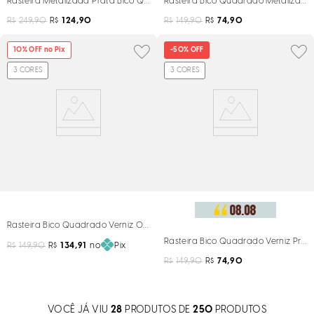
Rasteira Metalizada Prata Bico Quadrado Pedrarias
Rasteira Bico Quadrado Metalizada
R$
249,90
R$
124,90
R$
149,90
R$
74,90
10
% OFF no Pix
-
50%
OFF
3
CORES
3
CORES
Rasteira Bico Quadrado Verniz Off White
Rasteira Bico Quadrado Verniz Pret
R$
149,90
R$
134,91
no
Pix
R$
149,90
R$
74,90
VOCÊ JÁ VIU
28
PRODUTOS DE
250
PRODUTOS