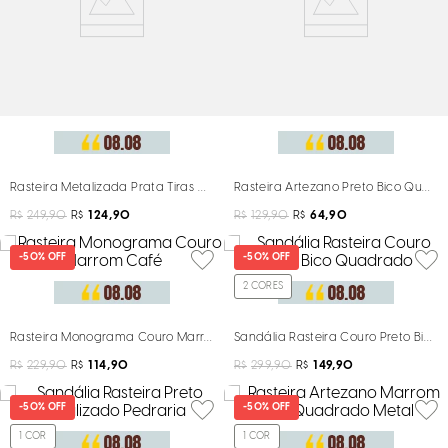
Rasteira Metalizada Prata Tiras Cruzadas Metal
Rasteira Artezano Preto Bico Quadr
R$
249,90
R$
124,90
R$
129,90
R$
64,90
-
50%
OFF
-
50%
OFF
2
CORES
Rasteira Monograma Couro Marrom Café
Sandália Rasteira Couro Preto Bico
R$
229,90
R$
114,90
R$
299,90
R$
149,90
-
50%
OFF
-
50%
OFF
1
COR
1
COR