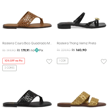
Rasteira Couro Bico Quadrado Marrom Sela
Rasteira Thong Verniz Preta
R$
229,90
R$
160,90
R$
199,90
R$
179,91
no
Pix
10
% OFF no Pix
1
COR
2
CORES