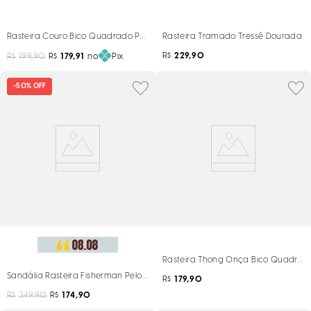
Rasteira Couro Bico Quadrado Preta
Rasteira Tramado Tressê Dourada
R$
229,90
R$
199,90
R$
179,91
no
Pix
-
50%
OFF
Rasteira Thong Onça Bico Quadrad
Sandália Rasteira Fisherman Pelo Couro Cobra
R$
179,90
R$
349,90
R$
174,90