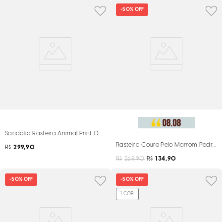
-
50%
OFF
Sandália Rasteira Animal Print Onça Pedraria
Rasteira Couro Pelo Marrom Pedrari
R$
299,90
R$
269,90
R$
134,90
-
50%
OFF
-
50%
OFF
1
COR