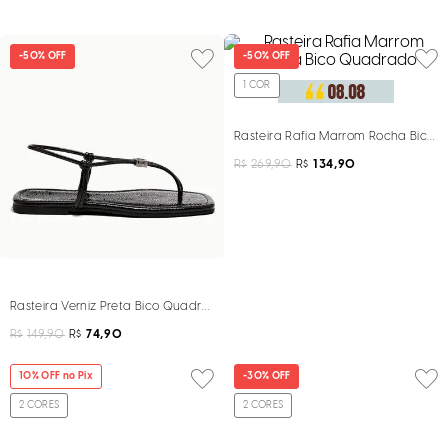
-
50%
OFF
-
50%
OFF
1
COR
Rasteira Rafia Marrom Rocha Bico
R$
269,90
R$
134,90
Rasteira Verniz Preta Bico Quadrado
R$
149,90
R$
74,90
10
% OFF no Pix
-
30%
OFF
2
CORES
2
CORES