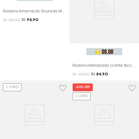
Rasteira Amarração Dourada Metalizada Tiras Finas
R$
189,90
R$
94,90
Rasteira Metalizada Grafite Bico Re
R$
169,90
R$
84,90
3
CORES
-
50%
OFF
2
CORES